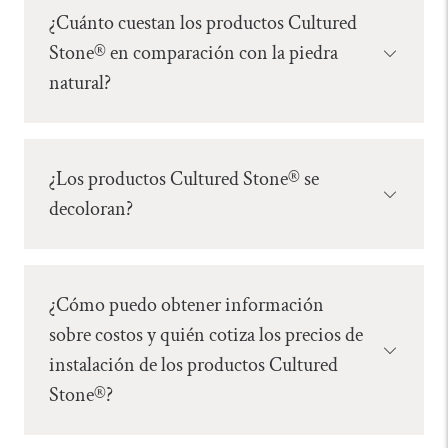
¿Cuánto cuestan los productos Cultured
Stone® en comparación con la piedra
Abrir
natural?
menú
acordeón
¿Los productos Cultured Stone® se
Abrir
decoloran?
menú
acordeón
¿Cómo puedo obtener información
sobre costos y quién cotiza los precios de
Abrir
instalación de los productos Cultured
menú
Stone®?
acordeón