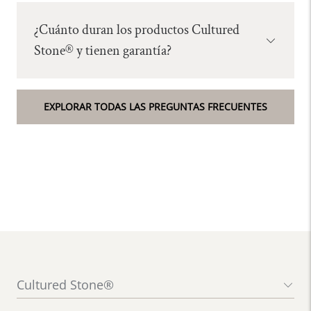
¿Cuánto duran los productos Cultured
Abrir
Stone® y tienen garantía?
menú
acordeón
EXPLORAR TODAS LAS PREGUNTAS FRECUENTES
Cultured Stone®