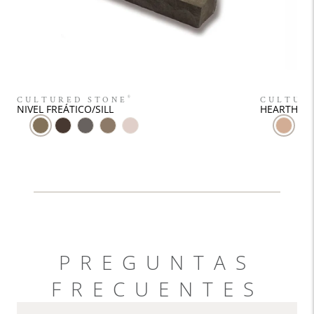
CULTURED STONE
®
CULTUR
NIVEL FREÁTICO/SILL
HEARTHST
PREGUNTAS
FRECUENTES