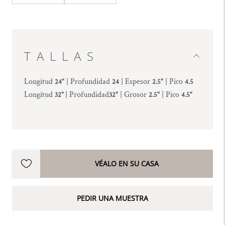
acordeón
menú
TALLAS
Abrir
Longitud
| Profundidad
| Espesor
| Pico
24"
24
2.5"
4.5
Longitud
| Profundidad
| Grosor
| Pico
32"
32"
2.5"
4.5"
VÉALO EN SU CASA
PEDIR UNA MUESTRA